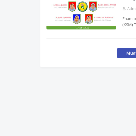
Adm
Enam or
(KSM) 
Muat