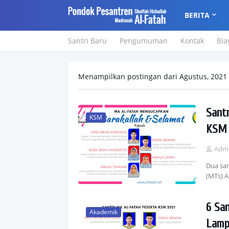
BERITA
Santri Baru
Pengumuman
Kontak
Bia
Menampilkan postingan dari Agustus, 2021
Sant
KSM
KSM 
Adm
Dua san
(MTs) 
6 Sa
Akademik
Lamp