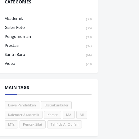
CATEGORIES
Akademik
(30)
Galeri Foto
(38)
Pengumuman
(90)
Prestasi
(97)
Santri Baru
(64)
Video
(20)
MAIN TAGS
Biaya Pendidikan
Ekstrakurikuler
Kalender Akademik
Karate
MA
MI
MTs
Pencak Silat
Tahfidz Al-Qur'an