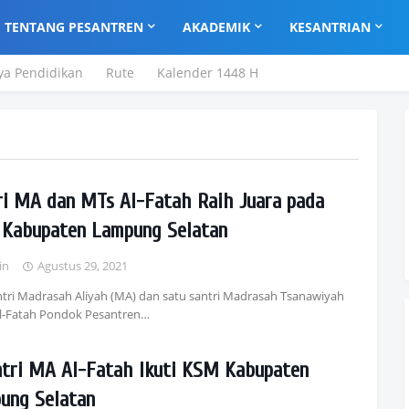
TENTANG PESANTREN
AKADEMIK
KESANTRIAN
ya Pendidikan
Rute
Kalender 1448 H
ri MA dan MTs Al-Fatah Raih Juara pada
Kabupaten Lampung Selatan
in
Agustus 29, 2021
tri Madrasah Aliyah (MA) dan satu santri Madrasah Tsanawiyah
Al-Fatah Pondok Pesantren…
ntri MA Al-Fatah Ikuti KSM Kabupaten
ung Selatan