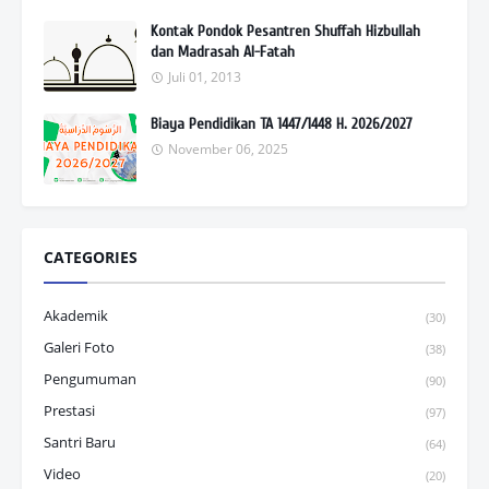
Kontak Pondok Pesantren Shuffah Hizbullah
dan Madrasah Al-Fatah
Juli 01, 2013
Biaya Pendidikan TA 1447/1448 H. 2026/2027
November 06, 2025
CATEGORIES
Akademik
(30)
Galeri Foto
(38)
Pengumuman
(90)
Prestasi
(97)
Santri Baru
(64)
Video
(20)