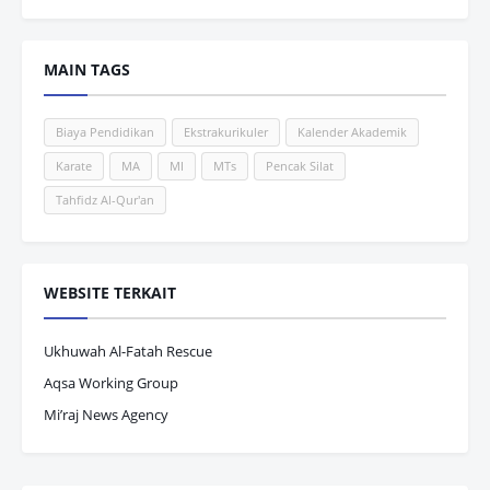
MAIN TAGS
Biaya Pendidikan
Ekstrakurikuler
Kalender Akademik
Karate
MA
MI
MTs
Pencak Silat
Tahfidz Al-Qur'an
WEBSITE TERKAIT
Ukhuwah Al-Fatah Rescue
Aqsa Working Group
Mi’raj News Agency