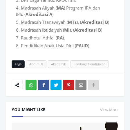
Madrasah Aliyah (
MA
) Program IPA dan
IPS. (
Akreditasi A
)
Madrasah Tsanawiyah (
MTs
). (
Akreditasi B
)
Madrasah Ibtidaiyah (
MI
). (
Akreditasi B
)
Raudhotul Athfal (
RA
).
Pendidikan Anak Usia Dini (
PAUD
).
Tags
About Us
Akademik
Lembaga Pendidikan
Wh
atsAp
YOU MIGHT LIKE
View More
p