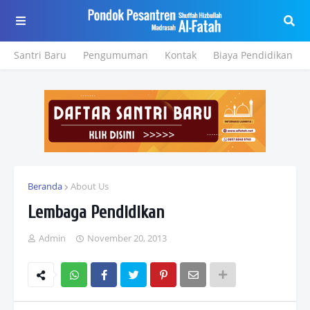
Santri Baru
Pengumuman
Kontak
Biaya Pendidikan
Beranda
About Us
Lembaga Pendidikan
Admin
November 20, 2013
Wh