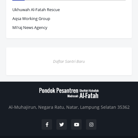
Ukhuwah Al-Fatah Rescue
Aqsa Working Group
Mi’raj News Agency
Daftar Santri Baru
Al-Muhajirun, Negara Ratu, Natar, Lampung Selatan 35362