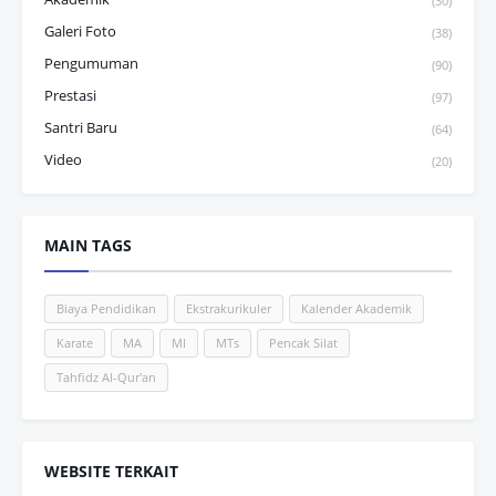
(30)
Galeri Foto
(38)
Pengumuman
(90)
Prestasi
(97)
Santri Baru
(64)
Video
(20)
MAIN TAGS
Biaya Pendidikan
Ekstrakurikuler
Kalender Akademik
Karate
MA
MI
MTs
Pencak Silat
Tahfidz Al-Qur'an
WEBSITE TERKAIT