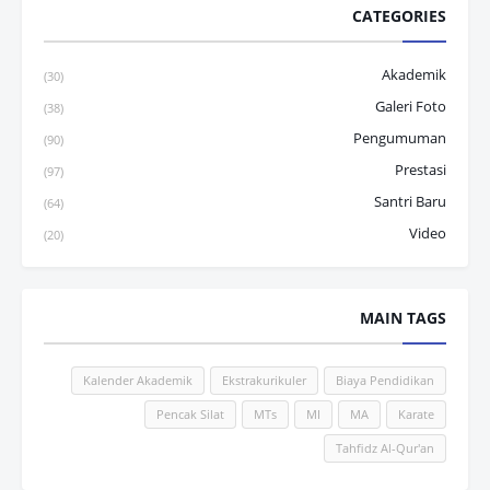
CATEGORIES
Akademik
(30)
Galeri Foto
(38)
Pengumuman
(90)
Prestasi
(97)
Santri Baru
(64)
Video
(20)
MAIN TAGS
Kalender Akademik
Ekstrakurikuler
Biaya Pendidikan
Pencak Silat
MTs
MI
MA
Karate
Tahfidz Al-Qur'an