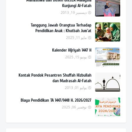
Mahasiswa dan Dosen UniSZA Malaysia
Kunjungi Al-Fatah
ديسمبر 19, 2013
Tanggung Jawab Orangtua Terhadap
Pendidikan Anak : Khutbah Jum'at
مايو 11, 2025
Kalender Hijriyah 1447 H
يونيو 15, 2025
Kontak Pondok Pesantren Shuffah Hizbullah
dan Madrasah Al-Fatah
يوليو 01, 2013
Biaya Pendidikan TA 1447/1448 H. 2026/2027
نوفمبر 06, 2025