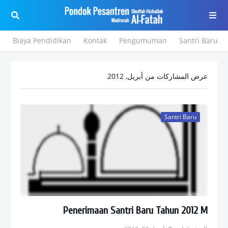
e
Biaya Pendidikan
Kontak
Pengumuman
Santri Baru
عرض المشاركات من أبريل, 2012
Santri Baru
Penerimaan Santri Baru Tahun 2012 M