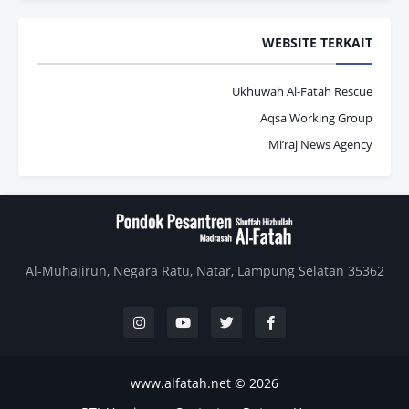
WEBSITE TERKAIT
Ukhuwah Al-Fatah Rescue
Aqsa Working Group
Mi’raj News Agency
Al-Muhajirun, Negara Ratu, Natar, Lampung Selatan 35362
www.alfatah.net
2026 ©