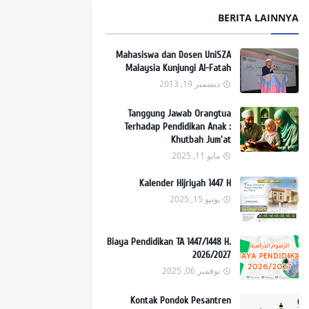
BERITA LAINNYA
Mahasiswa dan Dosen UniSZA
Malaysia Kunjungi Al-Fatah
ديسمبر 19, 2013
Tanggung Jawab Orangtua
Terhadap Pendidikan Anak :
Khutbah Jum'at
مايو 11, 2025
Kalender Hijriyah 1447 H
يونيو 15, 2025
Biaya Pendidikan TA 1447/1448 H.
2026/2027
نوفمبر 06, 2025
Kontak Pondok Pesantren