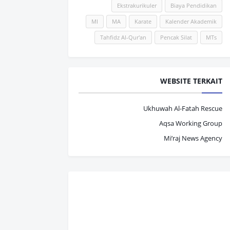
Ekstrakurikuler
Biaya Pendidikan
MI
MA
Karate
Kalender Akademik
Tahfidz Al-Qur'an
Pencak Silat
MTs
WEBSITE TERKAIT
Ukhuwah Al-Fatah Rescue
Aqsa Working Group
Mi’raj News Agency