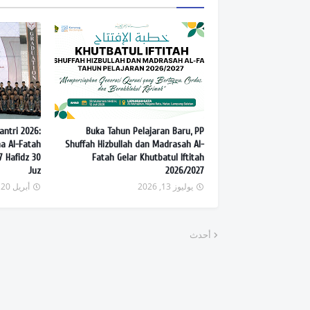
p
antri 2026:
Buka Tahun Pelajaran Baru, PP
na Al-Fatah
Shuffah Hizbullah dan Madrasah Al-
7 Hafidz 30
Fatah Gelar Khutbatul Iftitah
Juz
2026/2027
يوليوز 13, 2026
أبريل 20, 2026
أحدث