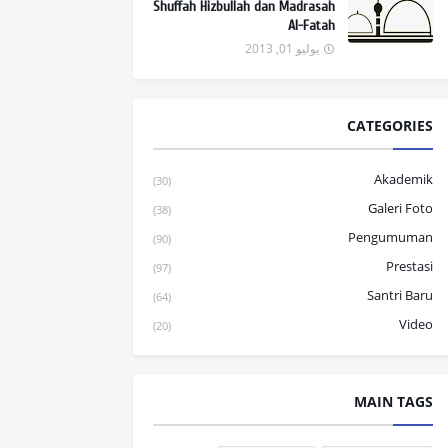
Shuffah Hizbullah dan Madrasah
Al-Fatah
يوليو 01, 2013
CATEGORIES
Akademik
(30)
Galeri Foto
(38)
Pengumuman
(90)
Prestasi
(97)
Santri Baru
(64)
Video
(20)
MAIN TAGS