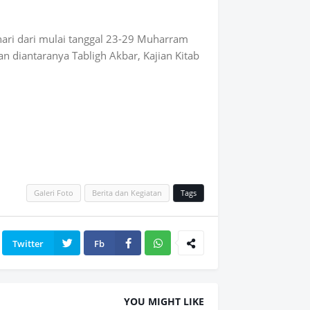
ari dari mulai tanggal 23-29 Muharram
n diantaranya Tabligh Akbar, Kajian Kitab
Galeri Foto
Berita dan Kegiatan
Tags
Twitter
Fb
Wh
atsAp
YOU MIGHT LIKE