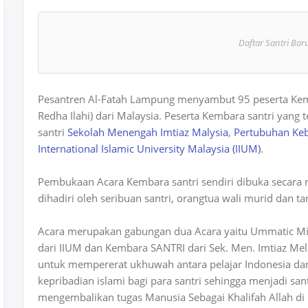
Daftar Santri Bar
Pesantren Al-Fatah Lampung menyambut 95 peserta Ke
Redha Ilahi) dari Malaysia. Peserta Kembara santri yang te
santri
Sekolah Menengah Imtiaz Malysia
,
Pertubuhan Keb
International Islamic University Malaysia (IIUM)
.
Pembukaan Acara Kembara santri sendiri dibuka secara 
dihadiri oleh seribuan santri, orangtua wali murid dan 
Acara merupakan gabungan dua Acara yaitu Ummatic Mis
dari IIUM dan Kembara SANTRI dari Sek. Men. Imtiaz Mela
untuk mempererat ukhuwah antara pelajar Indonesia d
kepribadian islami bagi para santri sehingga menjadi san
mengembalikan tugas Manusia Sebagai Khalifah Allah 