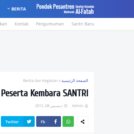
BERITA
ikan
Kontak
Pengumuman
Santri Baru
Berita dan Kegiatan
الصفحة الرئيسية
 Peserta Kembara SANTRI
ديسمبر 08, 2012
Admin
Twitter
Fb
Wh