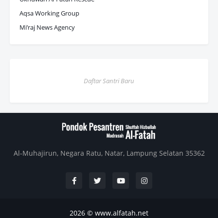
Aqsa Working Group
Mi’raj News Agency
Daftar Santri Baru
Al-Muhajirun, Negara Ratu, Natar, Lampung Selatan 35362
2026 ©
www.alfatah.net