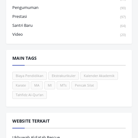
Pengumuman
(90)
Prestasi
(97)
Santri Baru
(64)
Video
(20)
MAIN TAGS
Biaya Pendidikan
Ekstrakurikuler
Kalender Akademik
Karate
MA
MI
MTs
Pencak Silat
Tahfidz Al-Qur'an
WEBSITE TERKAIT
Ukhuwah Al-Fatah Rescue