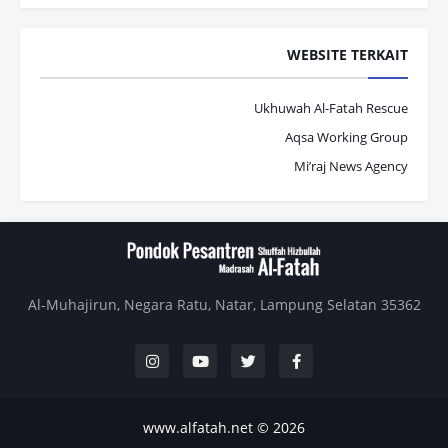
WEBSITE TERKAIT
Ukhuwah Al-Fatah Rescue
Aqsa Working Group
Mi’raj News Agency
Al-Muhajirun, Negara Ratu, Natar, Lampung Selatan 35362
www.alfatah.net
2026 ©