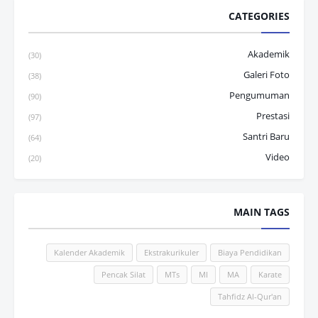
CATEGORIES
Akademik
(30)
Galeri Foto
(38)
Pengumuman
(90)
Prestasi
(97)
Santri Baru
(64)
Video
(20)
MAIN TAGS
Kalender Akademik
Ekstrakurikuler
Biaya Pendidikan
Pencak Silat
MTs
MI
MA
Karate
Tahfidz Al-Qur'an