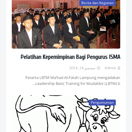
Berita dan Kegiatan
Pelatihan Kepemimpinan Bagi Pengurus ISMA
سبتمبر 14, 2014
Admin
Peserta LBTM Ma’had Al-Fatah Lampung mengadakan
Leadership Basic Training for Mudabbir (LBTM) b…
Pengumuman