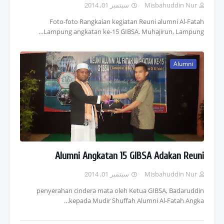
سبتمبر 01, 2014
Misbahuddin Nur
Foto-foto Rangkaian kegiatan Reuni alumni Al-Fatah
Lampung angkatan ke-15 GIBSA. Muhajirun, Lampung…
Alumni
Alumni Angkatan 15 GIBSA Adakan Reuni
سبتمبر 01, 2014
Misbahuddin Nur
penyerahan cindera mata oleh Ketua GIBSA, Badaruddin
kepada Mudir Shuffah Alumni Al-Fatah Angka…