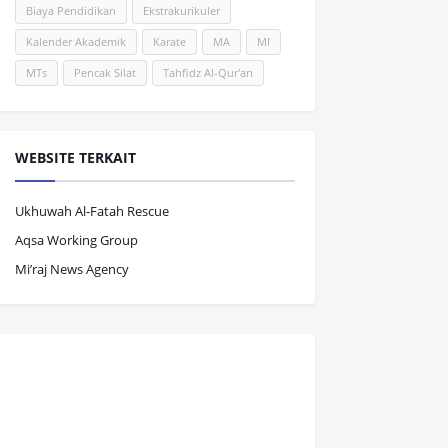
Biaya Pendidikan
Ekstrakurikuler
Kalender Akademik
Karate
MA
MI
MTs
Pencak Silat
Tahfidz Al-Qur'an
WEBSITE TERKAIT
Ukhuwah Al-Fatah Rescue
Aqsa Working Group
Mi’raj News Agency