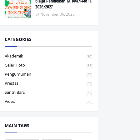
Biaya Pendidikan TA 1447/1448 H.
2026/2027
November 06, 2025
CATEGORIES
Akademik
(30)
Galeri Foto
(38)
Pengumuman
(90)
Prestasi
(97)
Santri Baru
(64)
Video
(20)
MAIN TAGS