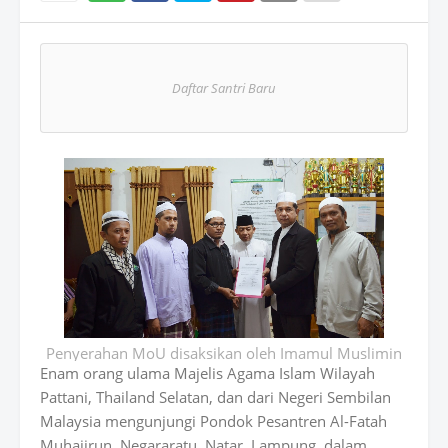
Wh
atsAp
Daftar Santri Baru
p
Penyerahan MoU disaksikan oleh Imamul Muslimin
Enam orang ulama Majelis Agama Islam Wilayah
Pattani, Thailand Selatan, dan dari Negeri Sembilan
Malaysia mengunjungi Pondok Pesantren Al-Fatah
Muhajirun, Negararatu, Natar, Lampung, dalam