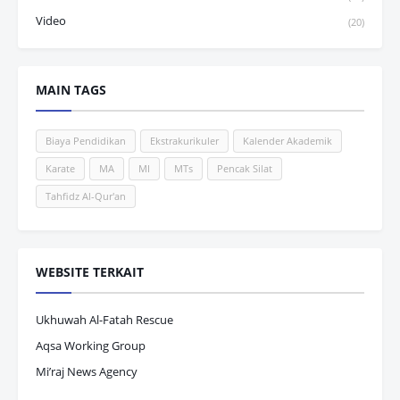
Video
(20)
MAIN TAGS
Biaya Pendidikan
Ekstrakurikuler
Kalender Akademik
Karate
MA
MI
MTs
Pencak Silat
Tahfidz Al-Qur'an
WEBSITE TERKAIT
Ukhuwah Al-Fatah Rescue
Aqsa Working Group
Mi’raj News Agency