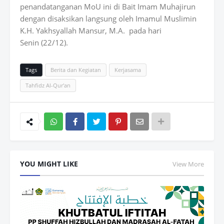
penandatanganan MoU ini di Bait Imam Muhajirun
dengan disaksikan langsung oleh Imamul Muslimin
K.H. Yakhsyallah Mansur, M.A. pada hari
Senin (22/12).
Tags
Berita dan Kegiatan
Kerjasama
Tahfidz Al-Qur'an
Wh
atsAp
YOU MIGHT LIKE
View More
p