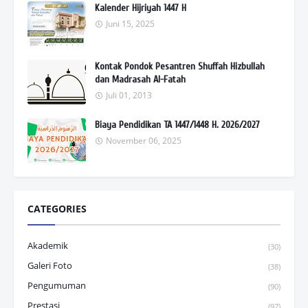
Kalender Hijriyah 1447 H
Juni 15, 2025
Kontak Pondok Pesantren Shuffah Hizbullah
dan Madrasah Al-Fatah
Juli 01, 2013
Biaya Pendidikan TA 1447/1448 H. 2026/2027
November 06, 2025
CATEGORIES
Akademik
(30)
Galeri Foto
(38)
Pengumuman
(90)
Prestasi
(97)