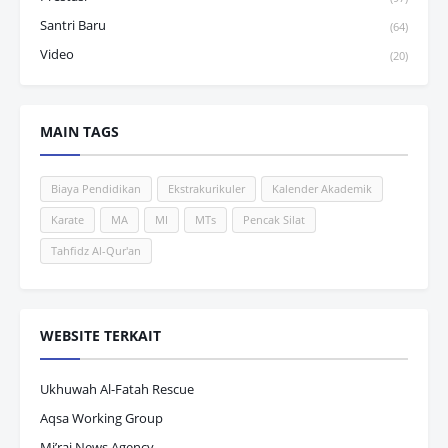
Santri Baru
(64)
Video
(20)
MAIN TAGS
Biaya Pendidikan
Ekstrakurikuler
Kalender Akademik
Karate
MA
MI
MTs
Pencak Silat
Tahfidz Al-Qur'an
WEBSITE TERKAIT
Ukhuwah Al-Fatah Rescue
Aqsa Working Group
Mi’raj News Agency