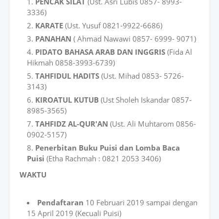
PENCAK SILAT
(Ust. Asri Lubis 0857- 8993-
3336)
KARATE
(Ust. Yusuf 0821-9922-6686)
PANAHAN
( Ahmad Nawawi 0857- 6999- 9071)
PIDATO BAHASA ARAB DAN INGGRIS
(Fida Al
Hikmah 0858-3993-6739)
TAHFIDUL HADITS
(Ust. Mihad 0853- 5726-
3143)
KIROATUL KUTUB
(Ust Sholeh Iskandar 0857-
8985-3565)
TAHFIDZ AL-QUR'AN
(Ust. Ali Muhtarom 0856-
0902-5157)
Penerbitan Buku Puisi dan Lomba Baca
Puisi
(Etha Rachmah : 0821 2053 3406)
WAKTU
Pendaftaran
10 Februari 2019 sampai dengan
15 April 2019 (Kecuali Puisi)