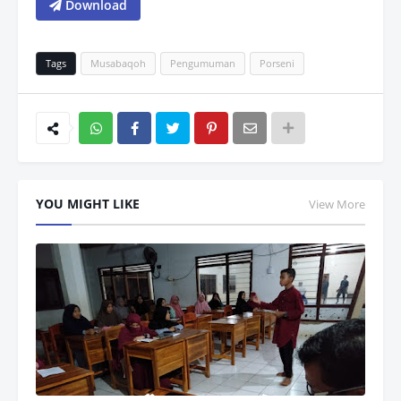
Download
Tags
Musabaqoh
Pengumuman
Porseni
Wh
atsAp
YOU MIGHT LIKE
View More
p