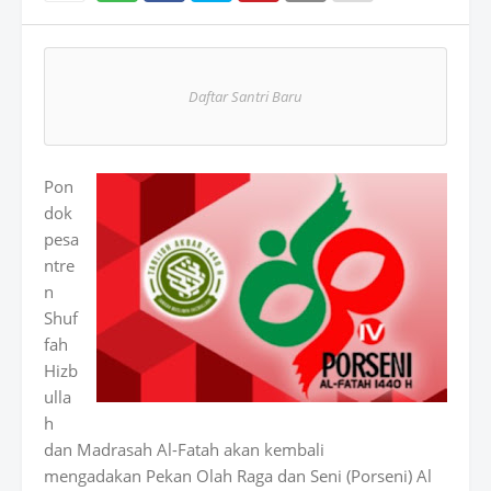
Wh
atsAp
Daftar Santri Baru
p
Pon
dok
pesa
ntre
n
Shuf
fah
Hizb
ulla
h
dan Madrasah Al-Fatah akan kembali
mengadakan Pekan Olah Raga dan Seni (Porseni) Al