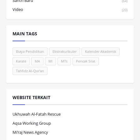
Santri Baru
(64)
Video
(20)
MAIN TAGS
Biaya Pendidikan
Ekstrakurikuler
Kalender Akademik
Karate
MA
MI
MTs
Pencak Silat
Tahfidz Al-Qur'an
WEBSITE TERKAIT
Ukhuwah Al-Fatah Rescue
Aqsa Working Group
Mi’raj News Agency