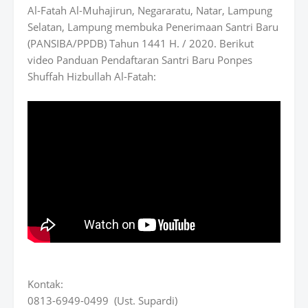
Al-Fatah Al-Muhajirun, Negararatu, Natar, Lampung
Selatan, Lampung membuka Penerimaan Santri Baru
(PANSIBA/PPDB) Tahun 1441 H. / 2020. Berikut
video Panduan Pendaftaran Santri Baru Ponpes
Shuffah Hizbullah Al-Fatah:
Kontak:
0813-6949-0499 (Ust. Supardi)