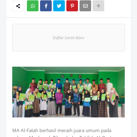
Wh
atsAp
Daftar Santri Baru
p
MA Al-Fatah berhasil meraih juara umum pada