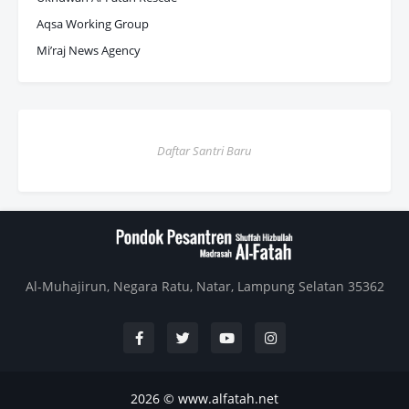
Aqsa Working Group
Mi’raj News Agency
Daftar Santri Baru
Al-Muhajirun, Negara Ratu, Natar, Lampung Selatan 35362
2026 ©
www.alfatah.net