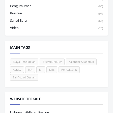
Pengumuman
(90)
Prestasi
(97)
Santri Baru
(64)
Video
(20)
MAIN TAGS
Biaya Pendidikan
Ekstrakurikuler
Kalender Akademik
Karate
MA
MI
MTs
Pencak Silat
Tahfidz Al-Qur'an
WEBSITE TERKAIT
Ukhuwah Al-Fatah Rescue