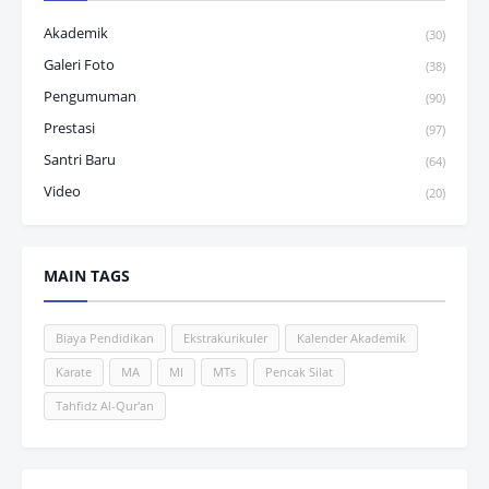
Akademik
(30)
Galeri Foto
(38)
Pengumuman
(90)
Prestasi
(97)
Santri Baru
(64)
Video
(20)
MAIN TAGS
Biaya Pendidikan
Ekstrakurikuler
Kalender Akademik
Karate
MA
MI
MTs
Pencak Silat
Tahfidz Al-Qur'an