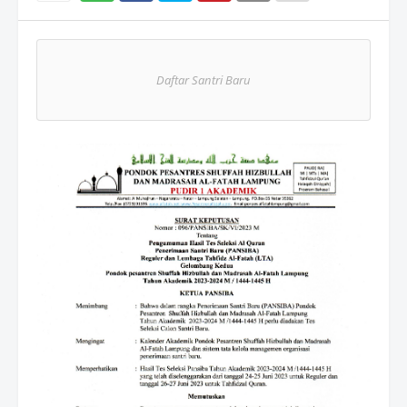
Wh
atsAp
Daftar Santri Baru
p