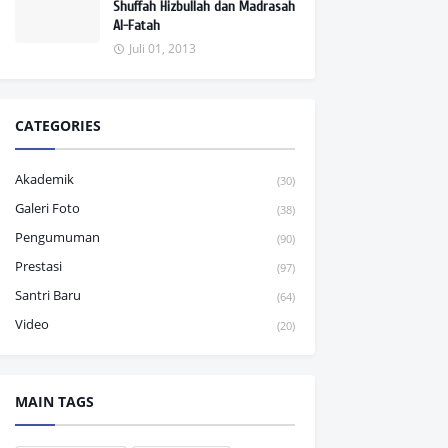
Shuffah Hizbullah dan Madrasah
Al-Fatah
Juli 01, 2013
CATEGORIES
Akademik
(30)
Galeri Foto
(38)
Pengumuman
(90)
Prestasi
(97)
Santri Baru
(64)
Video
(20)
MAIN TAGS