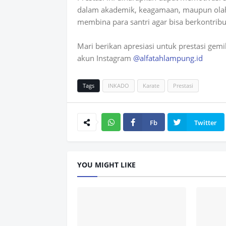
dalam akademik, keagamaan, maupun ola
membina para santri agar bisa berkontribus
Mari berikan apresiasi untuk prestasi gem
akun Instagram
@alfatahlampung.id
Tags
INKADO
Karate
Prestasi
Fb
Twitter
Wh
atsAp
YOU MIGHT LIKE
p