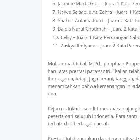
Jasmine Marta Guci – Juara 1 Kata Per
Najwa Salsabila Az-Zahra – Juara 1 Ka
Shakira Antania Putri – Juara 2 Kata 
Balqis Nurul Chotimah – Juara 2 Kata
Celsy – Juara 1 Kata Perorangan Sabu
Zaskya Ilmiyana – Juara 2 Kata Pero
Muhammad Iqbal, M.Pd., pimpinan Ponpe
haru atas prestasi para santri. "Kalian t
ilmu agama, tetapi juga berani, tangguh, da
menambahkan bahwa kemenangan ini adalah
doa.
Kejurnas Inkado sendiri merupakan ajang ko
peserta dari seluruh Indonesia. Para santri
terbaik dari berbagai daerah.
Prestasi ini diharapkan dapat memotivasi 