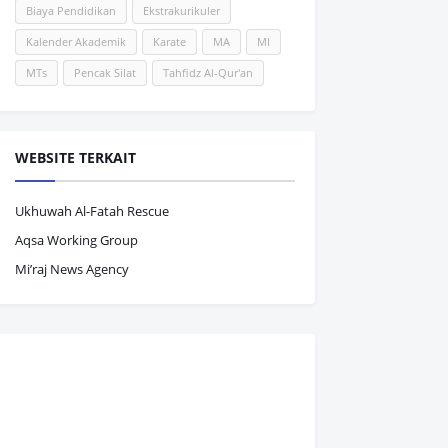
Biaya Pendidikan
Ekstrakurikuler
Kalender Akademik
Karate
MA
MI
MTs
Pencak Silat
Tahfidz Al-Qur'an
WEBSITE TERKAIT
Ukhuwah Al-Fatah Rescue
Aqsa Working Group
Mi’raj News Agency