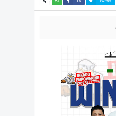
Fb
Twitter
Wh
atsAp
p