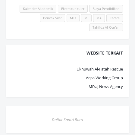
Kalender Akademik
Ekstrakurikuler
Biaya Pendidikan
Pencak Silat
MTs
MI
MA
Karate
Tahfidz Al-Qur'an
WEBSITE TERKAIT
Ukhuwah Al-Fatah Rescue
Aqsa Working Group
Mi’raj News Agency
Daftar Santri Baru