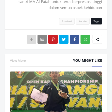
santri MA Al-Fatah untuk terus berprestasi tinggi
dalam semua aspek kehidupan.
Prestasi
Karate
Tags
Wh
atsAp
YOU MIGHT LIKE
View More
p