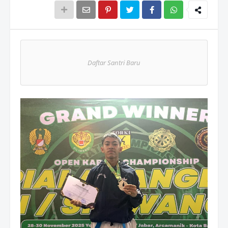
Wh
atsAp
Daftar Santri Baru
p