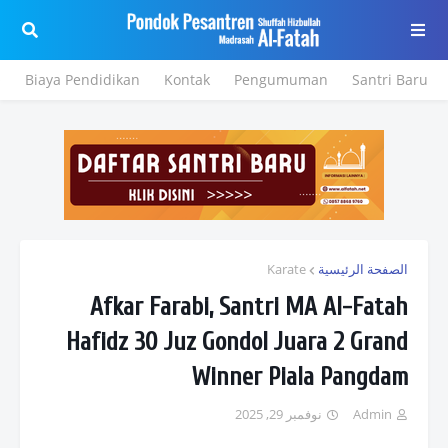
e
Biaya Pendidikan
Kontak
Pengumuman
Santri Baru
Karate
الصفحة الرئيسية
Afkar Farabi, Santri MA Al-Fatah
Hafidz 30 Juz Gondol Juara 2 Grand
Winner Piala Pangdam
نوفمبر 29, 2025
Admin