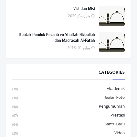
Visi dan Misi
يناير 04, 2020
Kontak Pondok Pesantren Shuffah Hizbullah
dan Madrasah Al-Fatah
يوليو 01, 2013
CATEGORIES
Akademik
(30)
Galeri Foto
(38)
Pengumuman
(90)
Prestasi
(97)
Santri Baru
(64)
Video
(20)