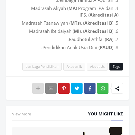
Madrasah Aliyah (
MA
) Program IPA dan
IPS. (
Akreditasi A
)
Madrasah Tsanawiyah (
MTs
). (
Akreditasi B
)
Madrasah Ibtidaiyah (
MI
). (
Akreditasi B
)
Raudhotul Athfal (
RA
).
Pendidikan Anak Usia Dini (
PAUD
).
Lembaga Pendidikan
Akademik
About Us
Tags
Wh
atsAp
YOU MIGHT LIKE
View More
p