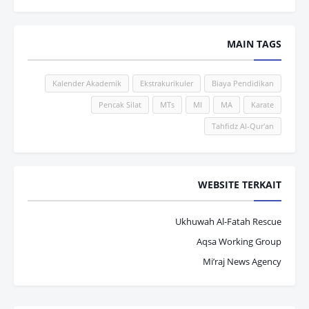
MAIN TAGS
Kalender Akademik
Ekstrakurikuler
Biaya Pendidikan
Pencak Silat
MTs
MI
MA
Karate
Tahfidz Al-Qur'an
WEBSITE TERKAIT
Ukhuwah Al-Fatah Rescue
Aqsa Working Group
Mi’raj News Agency