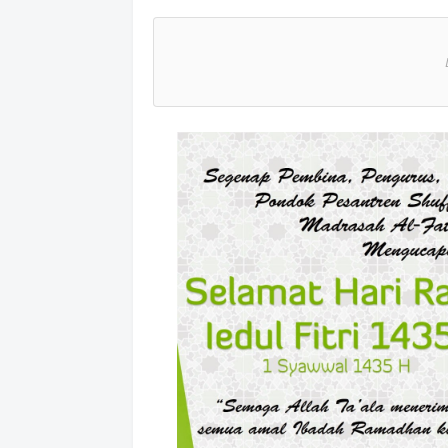
atsAp
p