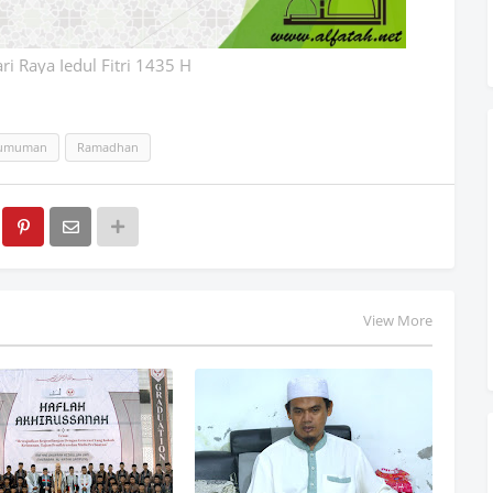
ri Raya Iedul Fitri 1435 H
umuman
Ramadhan
View More