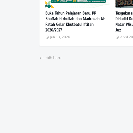
Buka Tahun Pelajaran Baru, PP
Tasyakuran
Shuffah Hizbullah dan Madrasah Al-
DiHadiri D
Fatah Gelar Khutbatul Iftitah
Natar Wisu
2026/2027
Juz
Juli 13, 2026
April 2
Lebih baru