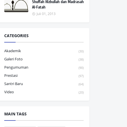
Shuffah Hizbullah dan Madrasah
Al-Fatah
Juli 01, 2013
CATEGORIES
Akademik
(30)
Galeri Foto
(38)
Pengumuman
(90)
Prestasi
(97)
Santri Baru
(64)
Video
(20)
MAIN TAGS