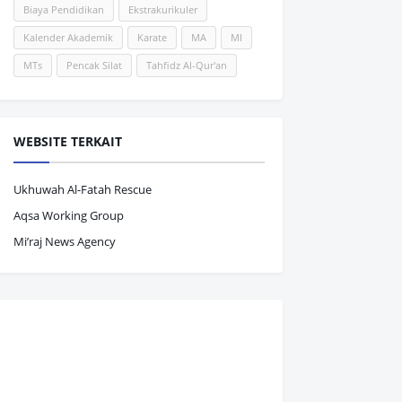
Biaya Pendidikan
Ekstrakurikuler
Kalender Akademik
Karate
MA
MI
MTs
Pencak Silat
Tahfidz Al-Qur'an
WEBSITE TERKAIT
Ukhuwah Al-Fatah Rescue
Aqsa Working Group
Mi’raj News Agency