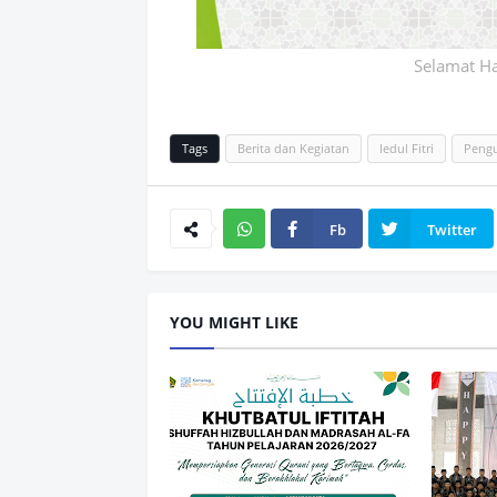
Selamat Ha
Tags
Berita dan Kegiatan
Iedul Fitri
Peng
Fb
Twitter
Wh
atsAp
YOU MIGHT LIKE
p