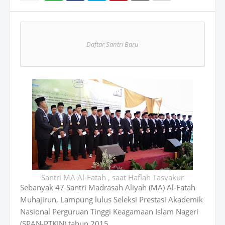
Wh
atsAp
Daftar Santri Baru
p
Santri MA Al-Fatah , saat Haflah Tasyakur
Sebanyak 47 Santri Madrasah Aliyah (MA) Al-Fatah
Muhajirun, Lampung lulus Seleksi Prestasi Akademik
Nasional Perguruan Tinggi Keagamaan Islam Nageri
(SPAN-PTKIN) tahun 2015.