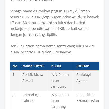
Sebagaimana diumukan pagi ini (12/5) di laman
resmi SPAN-PTKIN (http://span-ptkin.ac.id/) sebanyak
47 dari 80 santri dinyatakan lulus dan berhak
melanjutkan pendidikan di PTKIN terkait sesuai
dengan jurusan yang dipilih.
Berikut rincian nama-nama santri yang lulus SPAN-
PTKIN beserta PTKIN dan jurusannya.
No
Nama Santri
PTKIN
Jurusan
1
Abd.R. Musa
IAIN Raden
Sosiologi
Abkari
Intan
Agama
Lampung
2
Ahmad Irgi
IAIN Raden
Pendidikan
Fahrezi
Intan
Ekonomi Islam
Lampung