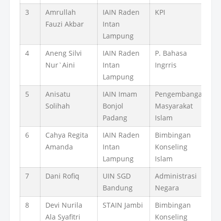
3
Amrullah
IAIN Raden
KPI
Fauzi Akbar
Intan
Lampung
4
Aneng Silvi
IAIN Raden
P. Bahasa
Nur`Aini
Intan
Ingrris
Lampung
5
Anisatu
IAIN Imam
Pengembangan
Solihah
Bonjol
Masyarakat
Padang
Islam
6
Cahya Regita
IAIN Raden
Bimbingan
Amanda
Intan
Konseling
Lampung
Islam
7
Dani Rofiq
UIN SGD
Administrasi
Bandung
Negara
8
Devi Nurila
STAIN Jambi
Bimbingan
Ala Syafitri
Konseling