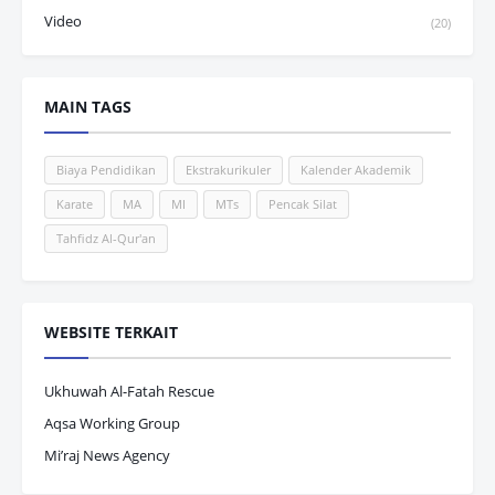
Video
(20)
MAIN TAGS
Biaya Pendidikan
Ekstrakurikuler
Kalender Akademik
Karate
MA
MI
MTs
Pencak Silat
Tahfidz Al-Qur'an
WEBSITE TERKAIT
Ukhuwah Al-Fatah Rescue
Aqsa Working Group
Mi’raj News Agency