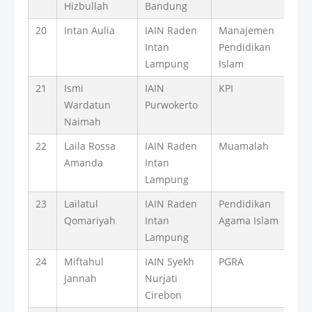
Hizbullah
Bandung
20
Intan Aulia
IAIN Raden
Manajemen
Intan
Pendidikan
Lampung
Islam
21
Ismi
IAIN
KPI
Wardatun
Purwokerto
Naimah
22
Laila Rossa
IAIN Raden
Muamalah
Amanda
Intan
Lampung
23
Lailatul
IAIN Raden
Pendidikan
Qomariyah
Intan
Agama Islam
Lampung
24
Miftahul
IAIN Syekh
PGRA
Jannah
Nurjati
Cirebon