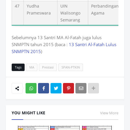
47
Yudha
UIN
Perbandingan
Prameswara
Walisongo
Agama
Semarang
Sebelumnya 13 Santri MA Al-Fatah juga lulus
SNMPTN tahun 2015 (baca :
13 Santri Al-Fatah Lulus
SNMPTN 2015
)
Tags
MA
Prestasi
SPAN-PTKIN
Wh
atsAp
YOU MIGHT LIKE
View More
p