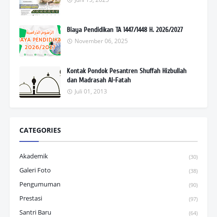
Biaya Pendidikan TA 1447/1448 H. 2026/2027
November 06, 2025
Kontak Pondok Pesantren Shuffah Hizbullah
dan Madrasah Al-Fatah
Juli 01, 2013
CATEGORIES
Akademik
(30)
Galeri Foto
(38)
Pengumuman
(90)
Prestasi
(97)
Santri Baru
(64)