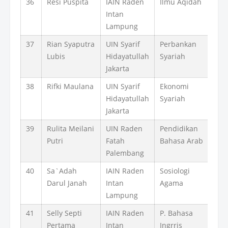
36
Resi Puspita
IAIN Raden
Ilmu Aqidah
Intan
Lampung
37
Rian Syaputra
UIN Syarif
Perbankan
Lubis
Hidayatullah
Syariah
Jakarta
38
Rifki Maulana
UIN Syarif
Ekonomi
Hidayatullah
Syariah
Jakarta
39
Rulita Meilani
UIN Raden
Pendidikan
Putri
Fatah
Bahasa Arab
Palembang
40
Sa`Adah
IAIN Raden
Sosiologi
Darul Janah
Intan
Agama
Lampung
41
Selly Septi
IAIN Raden
P. Bahasa
Pertama
Intan
Ingrris