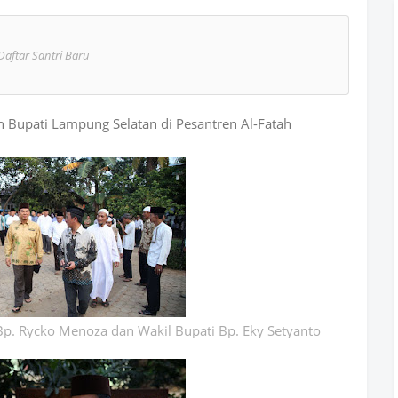
Daftar Santri Baru
 Bupati Lampung Selatan di Pesantren Al-Fatah
p. Rycko Menoza dan Wakil Bupati Bp. Eky Setyanto