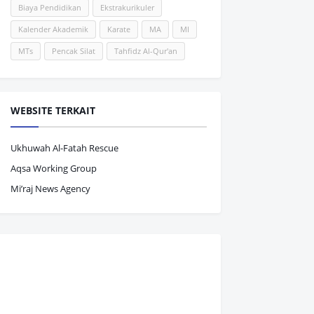
Biaya Pendidikan
Ekstrakurikuler
Kalender Akademik
Karate
MA
MI
MTs
Pencak Silat
Tahfidz Al-Qur'an
WEBSITE TERKAIT
Ukhuwah Al-Fatah Rescue
Aqsa Working Group
Mi’raj News Agency