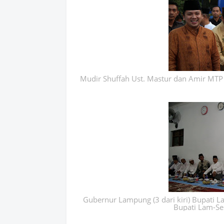
Mudir Shuffah Ust. Mastur dan Amir MTP
Gubernur Lampung (3 dari kiri) Bupati Lapu
Bupati Lam-Sel