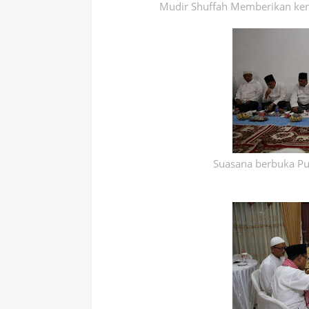
Mudir Shuffah Memberikan ken
Suasana berbuka Pu