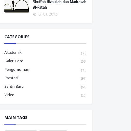
Shuffah Hizbullah dan Madrasah
Al-Fatah
Juli 01, 2013
CATEGORIES
Akademik
(30)
Galeri Foto
(38)
Pengumuman
(90)
Prestasi
(97)
Santri Baru
(64)
Video
(20)
MAIN TAGS