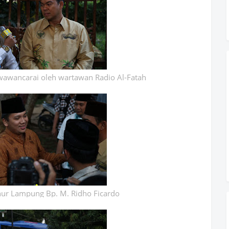
wawancarai oleh wartawan Radio Al-Fatah
ur Lampung Bp. M. Ridho Ficardo