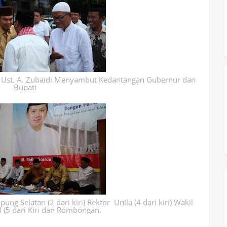
 Ust. A. Zubaidi Menyambut Kedantangan Gubernur dan
Bupati
ng Selatan (2 dari kiri) Rektor Unila (4 dari kiri) Wakil
 (5 dari Kiri dan Rombongan.