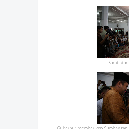
Sambutan 
Gubernur memberikan Sumbangan k