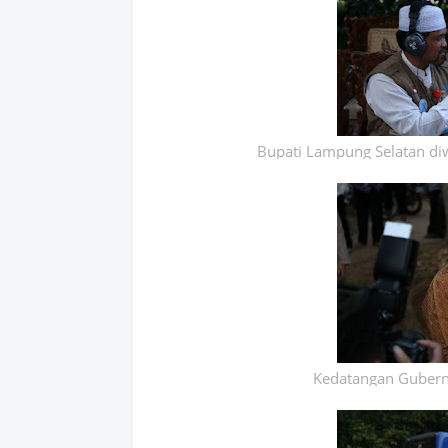
Bupati Lampung Selatan di
Kedatangan Gubern