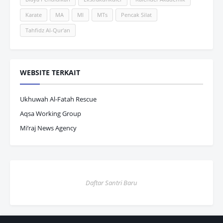
Karate
MA
MI
MTs
Pencak Silat
Tahfidz Al-Qur'an
WEBSITE TERKAIT
Ukhuwah Al-Fatah Rescue
Aqsa Working Group
Mi’raj News Agency
Daftar Santri Baru