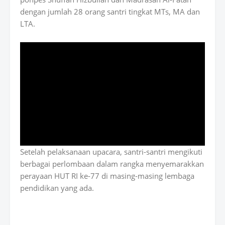
dengan jumlah 28 orang santri tingkat MTs, MA dan
LTA.
Setelah pelaksanaan upacara, santri-santri mengikuti
berbagai perlombaan dalam rangka menyemarakkan
perayaan HUT RI ke-77 di masing-masing lembaga
pendidikan yang ada.