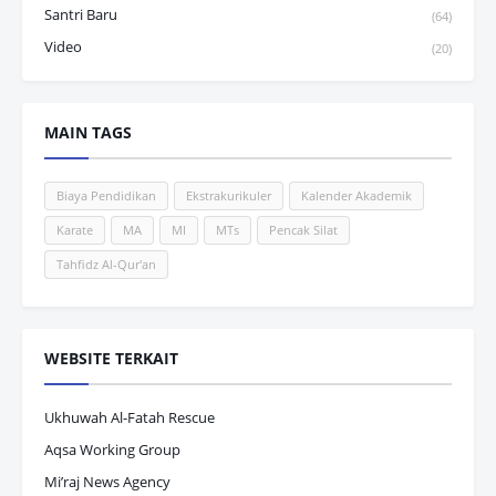
Santri Baru
(64)
Video
(20)
MAIN TAGS
Biaya Pendidikan
Ekstrakurikuler
Kalender Akademik
Karate
MA
MI
MTs
Pencak Silat
Tahfidz Al-Qur'an
WEBSITE TERKAIT
Ukhuwah Al-Fatah Rescue
Aqsa Working Group
Mi’raj News Agency