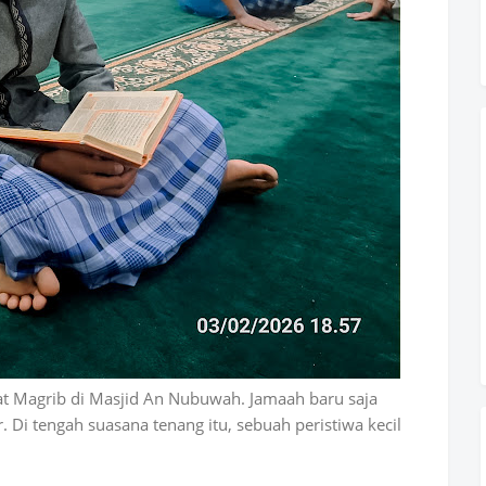
lat Magrib di Masjid An Nubuwah. Jamaah baru saja
r. Di tengah suasana tenang itu, sebuah peristiwa kecil