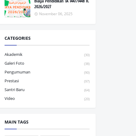
Biaya Pendidikan TA 1447/1448 H.
2026/2027
November 06, 2025
CATEGORIES
Akademik
(30)
Galeri Foto
(38)
Pengumuman
(90)
Prestasi
(97)
Santri Baru
(64)
Video
(20)
MAIN TAGS