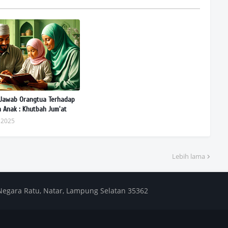
Jawab Orangtua Terhadap
n Anak : Khutbah Jum'at
 2025
Lebih lama
Negara Ratu, Natar, Lampung Selatan 35362