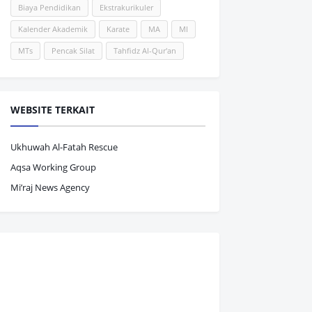
Biaya Pendidikan
Ekstrakurikuler
Kalender Akademik
Karate
MA
MI
MTs
Pencak Silat
Tahfidz Al-Qur'an
WEBSITE TERKAIT
Ukhuwah Al-Fatah Rescue
Aqsa Working Group
Mi’raj News Agency