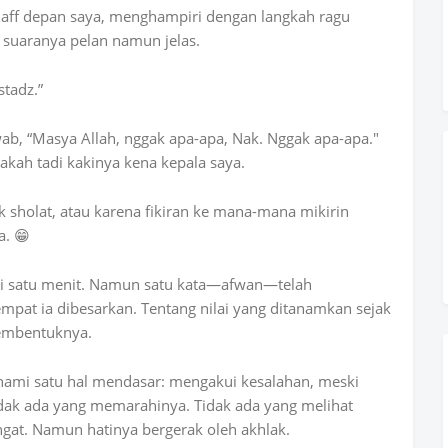
 shaff depan saya, menghampiri dengan langkah ragu
uaranya pelan namun jelas.
stadz.”
ab, “Masya Allah, nggak apa-apa, Nak. Nggak apa-apa."
kah tadi kakinya kena kepala saya.
k sholat, atau karena fikiran ke mana-mana mikirin
a. 😁
ai satu menit. Namun satu kata—afwan—telah
mpat ia dibesarkan. Tentang nilai yang ditanamkan sejak
membentuknya.
hami satu hal mendasar: mengakui kesalahan, meski
idak ada yang memarahinya. Tidak ada yang melihat
ngat. Namun hatinya bergerak oleh akhlak.