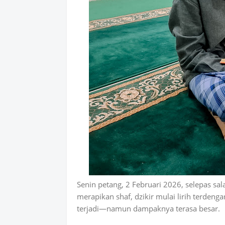
Senin petang, 2 Februari 2026, selepas sa
merapikan shaf, dzikir mulai lirih terdenga
terjadi—namun dampaknya terasa besar.