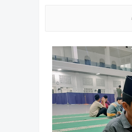
atsAp
p