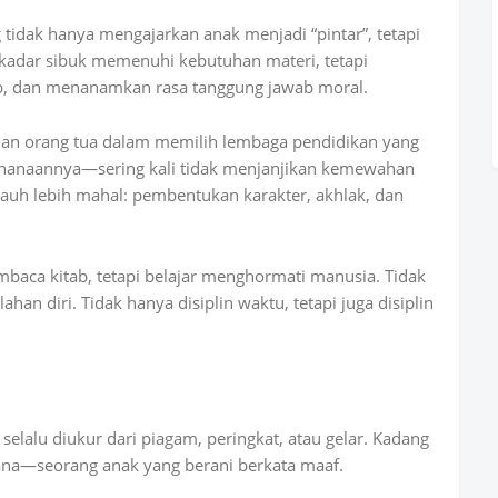
 tidak hanya mengajarkan anak menjadi “pintar”, tetapi
sekadar sibuk memenuhi kebutuhan materi, tetapi
, dan menanamkan rasa tanggung jawab moral.
ranian orang tua dalam memilih lembaga pendidikan yang
rhanaannya—sering kali tidak menjanjikan kemewahan
 jauh lebih mahal: pembentukan karakter, akhlak, dan
mbaca kitab, tetapi belajar menghormati manusia. Tidak
ahan diri. Tidak hanya disiplin waktu, tetapi juga disiplin
elalu diukur dari piagam, peringkat, atau gelar. Kadang
ana—seorang anak yang berani berkata maaf.