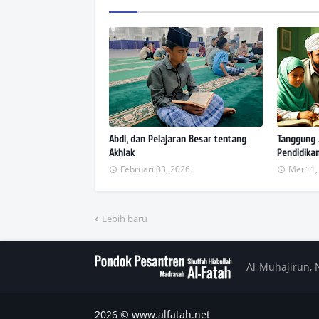
p
Abdi, dan Pelajaran Besar tentang
Tanggung 
Akhlak
Pendidika
Februari 03, 2026
Mei 11,
Lebih baru
Al-Muhajirun, 
2026 ©
www.alfatah.net