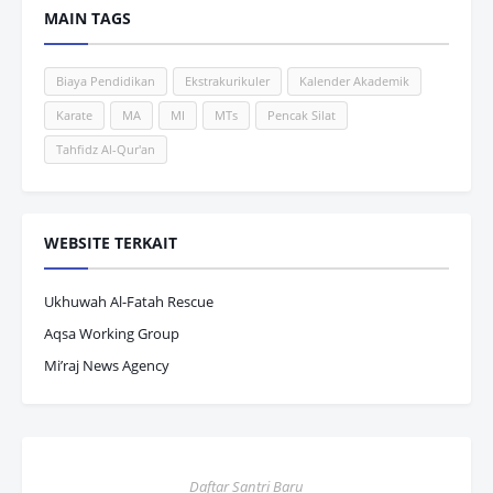
MAIN TAGS
Biaya Pendidikan
Ekstrakurikuler
Kalender Akademik
Karate
MA
MI
MTs
Pencak Silat
Tahfidz Al-Qur'an
WEBSITE TERKAIT
Ukhuwah Al-Fatah Rescue
Aqsa Working Group
Mi’raj News Agency
Daftar Santri Baru