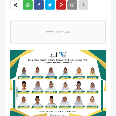
Wh
atsAp
Daftar Santri Baru
p