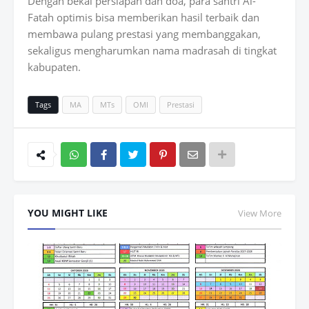
Dengan bekal persiapan dan doa, para santri Al-
Fatah optimis bisa memberikan hasil terbaik dan
membawa pulang prestasi yang membanggakan,
sekaligus mengharumkan nama madrasah di tingkat
kabupaten.
Tags
MA
MTs
OMI
Prestasi
Wh
atsAp
YOU MIGHT LIKE
View More
p