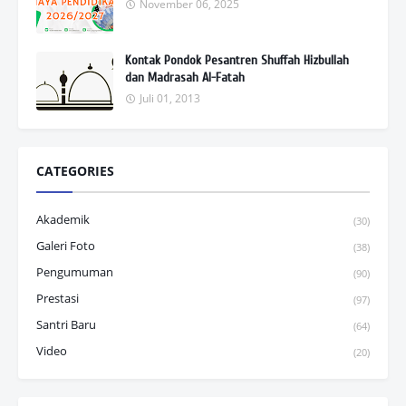
November 06, 2025
Kontak Pondok Pesantren Shuffah Hizbullah
dan Madrasah Al-Fatah
Juli 01, 2013
CATEGORIES
Akademik
(30)
Galeri Foto
(38)
Pengumuman
(90)
Prestasi
(97)
Santri Baru
(64)
Video
(20)