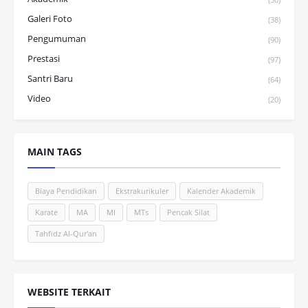
Galeri Foto
(38)
Pengumuman
(90)
Prestasi
(97)
Santri Baru
(64)
Video
(20)
MAIN TAGS
Biaya Pendidikan
Ekstrakurikuler
Kalender Akademik
Karate
MA
MI
MTs
Pencak Silat
Tahfidz Al-Qur'an
WEBSITE TERKAIT