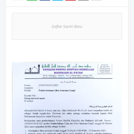
Wh
atsAp
Daftar Santri Baru
p