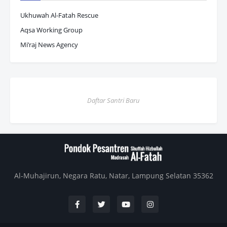
Ukhuwah Al-Fatah Rescue
Aqsa Working Group
Mi’raj News Agency
Daftar Santri Baru
Al-Muhajirun, Negara Ratu, Natar, Lampung Selatan 35362